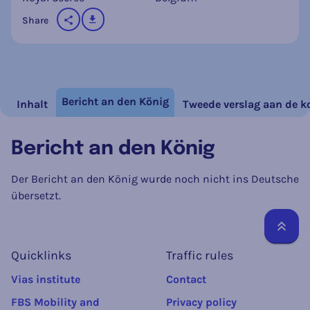
downloaden
Share
op social media
Bericht an den König
Inhalt
Tweede verslag aan de k
Bericht an den König
Der Bericht an den König wurde noch nicht ins Deutsche
übersetzt.
Teru
Quicklinks
Traffic rules
Vias institute
Contact
FBS Mobility and
Privacy policy