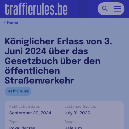
Search
Navig
Home
Königlicher Erlass von 3.
Juni 2024 über das
Gesetzbuch über den
öffentlichen
Straßenverkehr
Traffic rules
Publication date:
Last modified on:
September 20, 2024
July 31, 2026
Type:
Scope:
Royal decree
Belgium